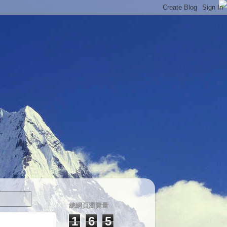
總網頁瀏覽量
1
6
5