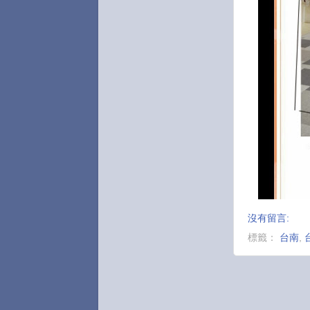
沒有留言:
標籤：
台南
,