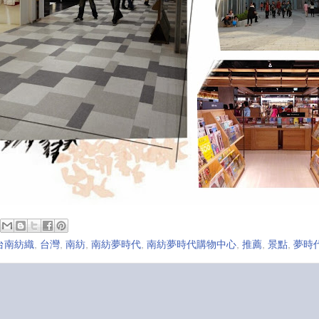
台南紡織
,
台灣
,
南紡
,
南紡夢時代
,
南紡夢時代購物中心
,
推薦
,
景點
,
夢時