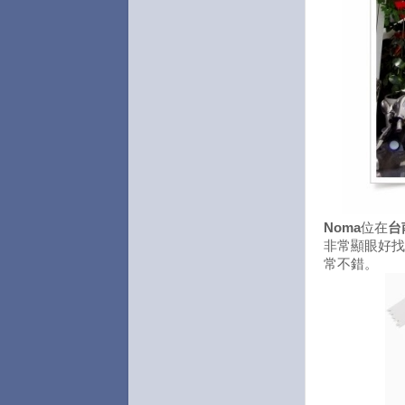
Noma
位在
台
非常顯眼好找
常不錯。