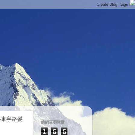
薦-東寧路髮
總網頁瀏覽量
1
6
6