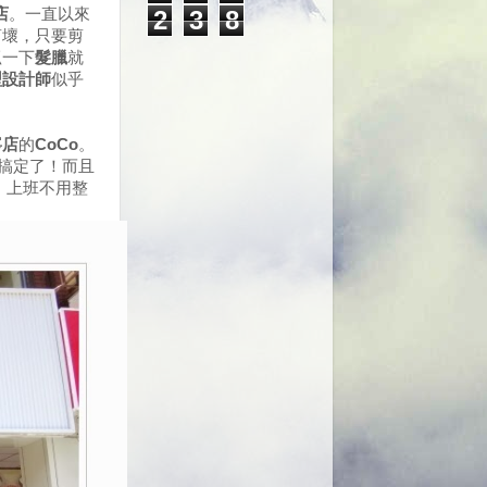
2
3
8
店
。一直以來
剪壞，只要剪
抓一下
髮臘
就
型設計師
似乎
寧店
的
CoCo
。
搞定了！而且
，上班不用整