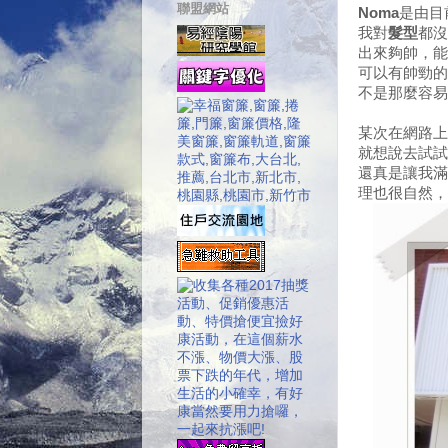
聯盟網站
Noma
是由目
我對
髮型
都沒
出來夠帥，能
可以有帥勁的
不是那麼容易
某次在網路上
就想說去試試
還真是讓我滿
理也很自然，