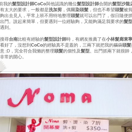
前我的
髮型設計師CoCo
與他認識的幾位
髮型設計師
合開的
髮型沙龍
有太大的要求，一般都是
洗加剪
，偶爾
染頭髮
，但也不希望
頭髮
被
夠出去見人，平常上班不用特地整理
頭髮
就可以出門了，假日隨便
出門。說起來簡單，但要遇到一位經驗夠，又能夠滿足我要求的
髮
遇到。
搜尋
台南
比較有經驗的
髮型設計師
時，有網友推薦了在
小林髮廊東
看好了，沒想到
CoCo
的經驗真不是蓋的，三兩下就把我的
腦袋
頭髮
意 :D，完全符合我懶的整理
頭髮
的個性及
髮型
。出門抓兩下就很帥
非常的開心。