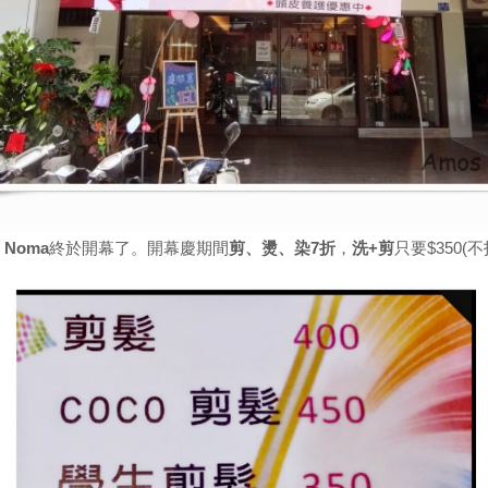
，
Noma
終於開幕了。開幕慶期間
剪、燙、染7折
，
洗+剪
只要$350(