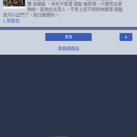
爾 染頭髮 ，但也不希望 頭髮 被剪壞，只要剪出來
夠帥，能夠出去見人，平常上班不用特地整理 頭髮
就可以出門了，假日隨便抓一...
1 則留言:
›
首頁
查看網路版