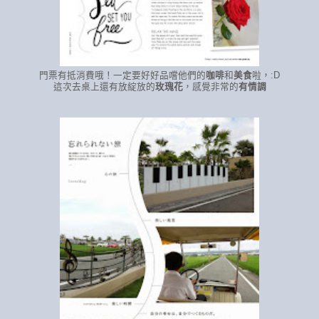
門票有抵消費哦！一定要好好品嚐他們的
咖啡
和
美食
啦，:D
這次去桌上還有放綻放的
玫瑰花
，感覺非常的
有情調