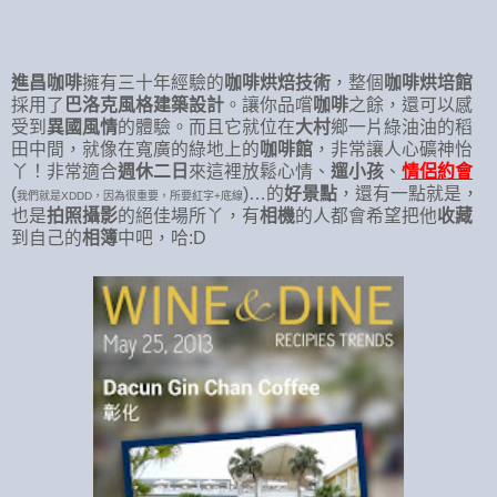
進昌咖啡
擁有三十年經驗的
咖啡烘焙技術
，整個
咖啡烘培館
採用了
巴洛克風格建築設計
。讓你品嚐
咖啡
之餘，還可以感
受到
異國風情
的體驗。而且它就位在
大村
鄉一片綠油油的稻
田中間，就像在寬廣的綠地上的
咖啡館
，非常讓人心礦神怡
丫！非常適合
週休二日
來這裡放鬆心情、
遛小孩
、
情侶約會
(
)…的
好景點
，還有一點就是，
我們就是XDDD，因為很重要，所要紅字+底線
也是
拍照攝影
的絕佳場所丫，有
相機
的人都會希望把他
收藏
到自己的
相簿
中吧，哈:D