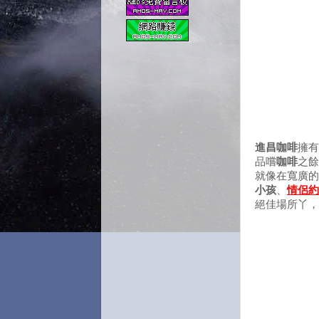
進昌咖啡
擁有
品嚐
咖啡
之餘
就像在寬廣的
小孩
、
情侶約
絕佳場所丫，