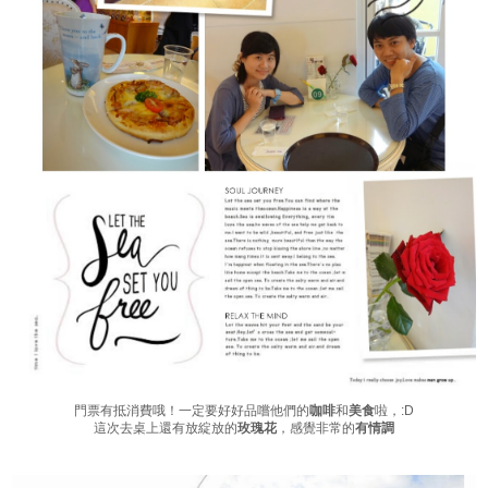
門票有抵消費哦！一定要好好品嚐他們的
咖啡
和
美食
啦，:D
這次去桌上還有放綻放的
玫瑰花
，感覺非常的
有情調