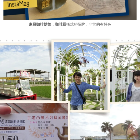
進昌咖啡烘館
，
咖啡豆
樣式的招牌，非常的有特色