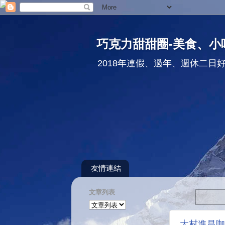
巧克力甜甜圈-美食、小
2018年連假、過年、週休二日
友情連結
文章列表
大村進昌咖