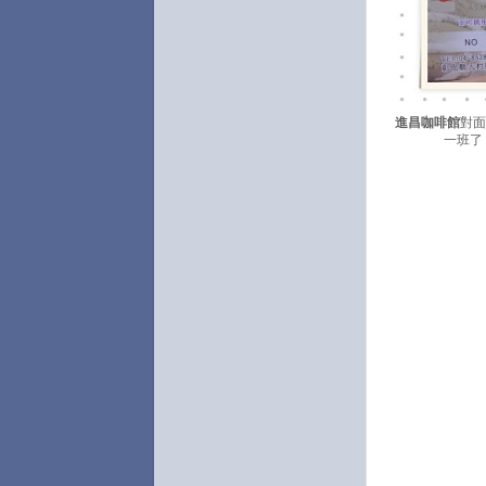
進昌咖啡館
對面
一班了