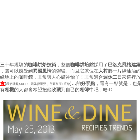
三十年經驗的
咖啡烘焙技術
，整個
咖啡烘培館
採用了
巴洛克風格建
，還可以感受到
異國風情
的體驗。而且它就位在
大村
鄉一片綠油油
綠地上的
咖啡館
，非常讓人心礦神怡丫！非常適合
週休二日
來這裡
會
(
)…的
好景點
，還有一點就是，也
我們就是XDDD，因為很重要，所要紅字+底線
有
相機
的人都會希望把他
收藏
到自己的
相簿
中吧，哈:D