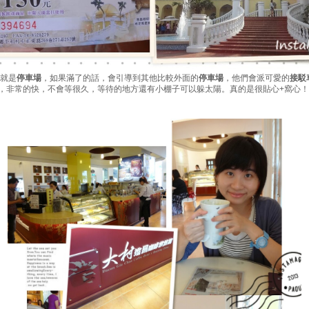
就是
停車場
，如果滿了的話，會引導到其他比較外面的
停車場
，他們會派可愛的
接駁
，非常的快，不會等很久，等待的地方還有小棚子可以躲太陽。真的是很貼心+窩心