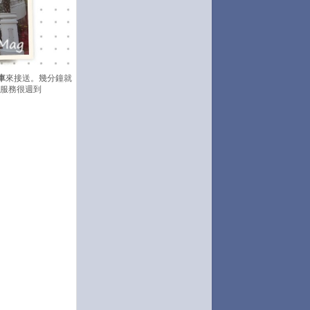
車
來接送。幾分鐘就
！服務很週到