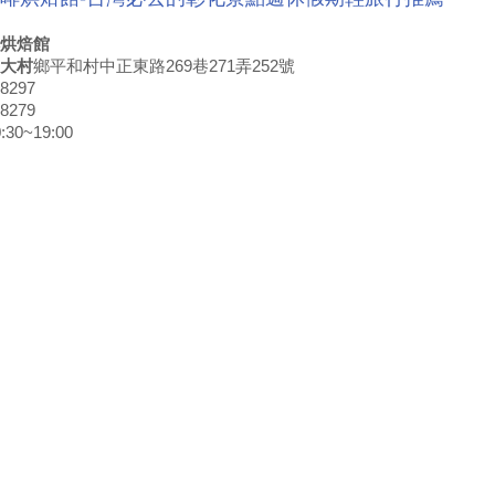
烘焙館
大村
鄉平和村中正東路269巷271弄252號
8297
8279
0~19:00