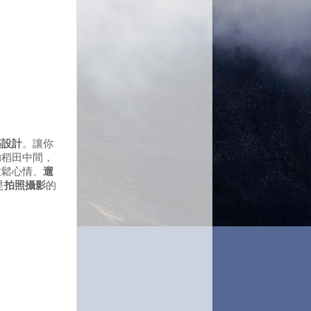
築設計
。讓你
的稻田中間，
放鬆心情、
遛
是
拍照攝影
的