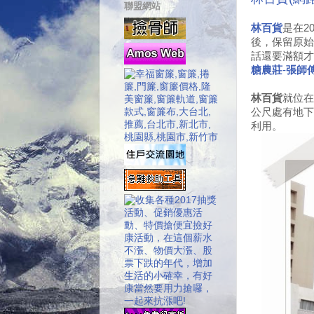
聯盟網站
林百貨
是在2
後，保留原始
話還要滿額才
糖農莊
-
張師
林百貨
就位在
公尺處有地下
利用。