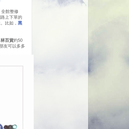
。全館整修
網路上下單的
樣。比如，
黑
距
林百貨
約50
朋友可以多多