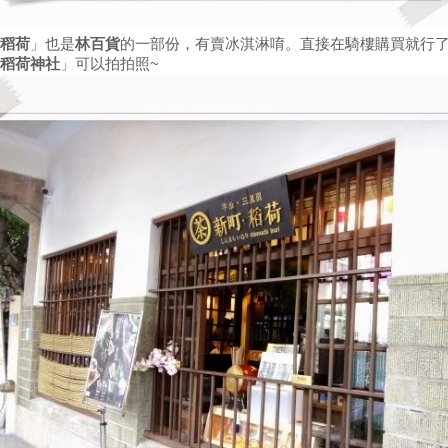
稻荷
」也是
林百貨
的一部份，有賣冰淇淋唷。直接在騎樓購買就行
稻荷神社
」可以拍拍照~