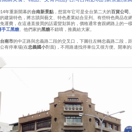
014年重新開幕的
台南新景點
，想當年它可是全台第二大的
百貨公司
的建築特色，將古蹟與藝文、特色產業結合呈列。有些特色商品在
免運費，在這邊直接買的話還蠻划算的，價格通常會跟網路上的一
傅手工黑糖
。他們家的
黑糖
不錯唷，推薦給大家。
台南市
的中正路與忠義路二段的交叉口，下圖往左轉忠義路二段，
公有停車場(在
忠義國小
對面)，不用路邊找停車位又很方便。開車的