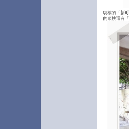
騎樓的「
新町
的頂樓還有「