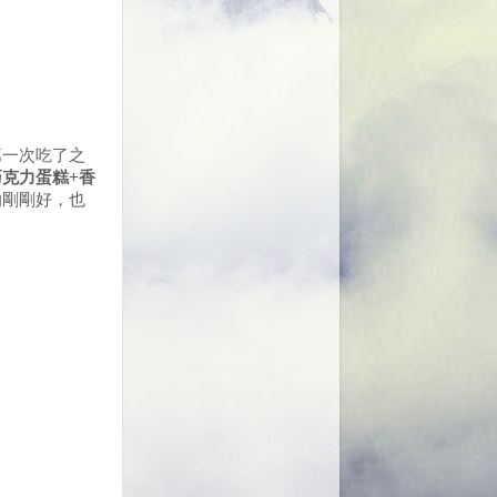
第一次吃了之
巧克力蛋糕
+
香
的剛剛好，也