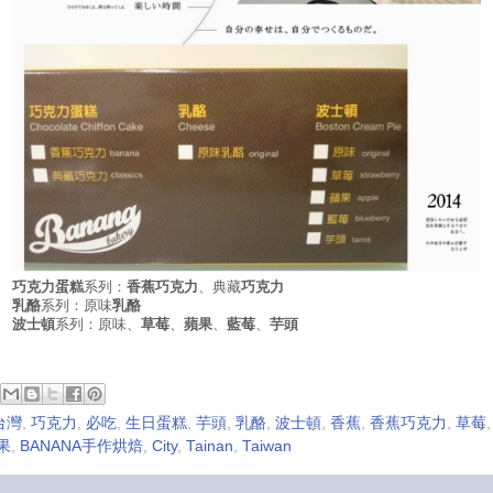
巧克力蛋糕
系列：
香蕉巧克力
、典藏
巧克力
乳酪
系列：原味
乳酪
波士頓
系列：原味、
草莓
、
蘋果
、
藍莓
、
芋頭
台灣
,
巧克力
,
必吃
,
生日蛋糕
,
芋頭
,
乳酪
,
波士頓
,
香蕉
,
香蕉巧克力
,
草莓
果
,
BANANA手作烘焙
,
City
,
Tainan
,
Taiwan