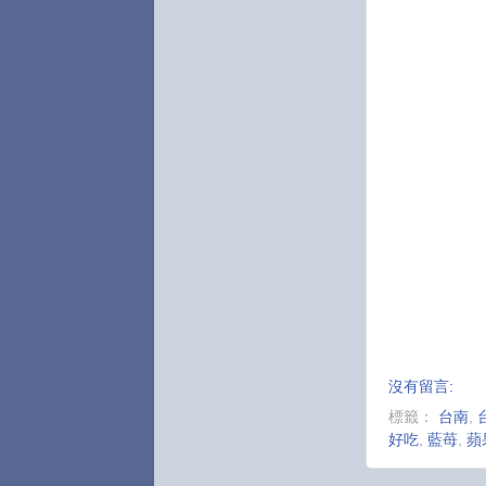
沒有留言:
標籤：
台南
,
好吃
,
藍苺
,
蘋