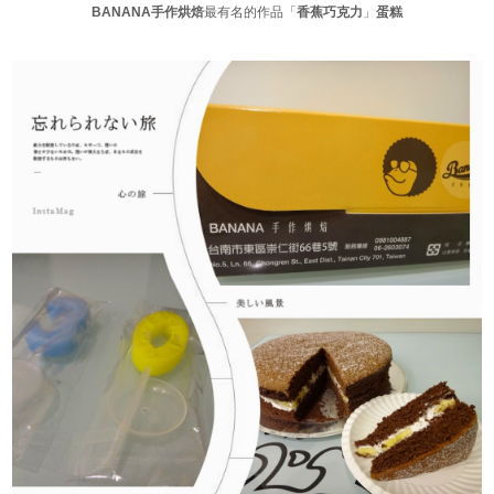
BANANA手作烘焙
最有名的作品「
香蕉巧克力
」
蛋糕