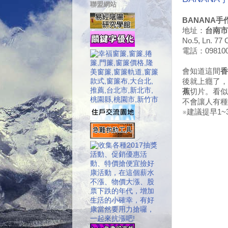
聯盟網站
BANANA手
地址：
台南市
No.5, Ln. 77 
電話：098100
會知道這間
香
後就上癮了，
蕉
切片。看似
不會讓人有種
※建議提早1~