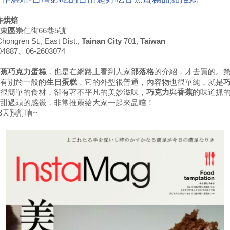
作烘焙
東區
崇仁街66巷5號
Chongren St., East Dist.,
Tainan City
701,
Taiwan
4887、06-2603074
蕉巧克力蛋糕
，也是在網路上看到人家
部落格
的介紹，才去買的。
有別於一般的
生日蛋糕
，它的外型很普通，內容物也很單純，就是
很簡單的食材，卻有著不平凡的美妙滋味，
巧克力
與
香蕉
的味道抓
甜過頭的感覺，非常推薦給大家一起來品嚐！
3天預訂唷~