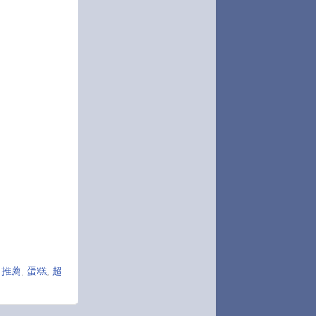
,
推薦
,
蛋糕
,
超