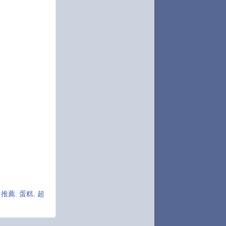
,
推薦
,
蛋糕
,
超