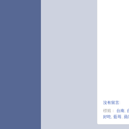
沒有留言:
標籤：
台南
,
好吃
,
藍苺
,
蘋