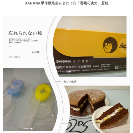
BANANA手作烘焙
最有名的作品「
香蕉巧克力
」
蛋糕