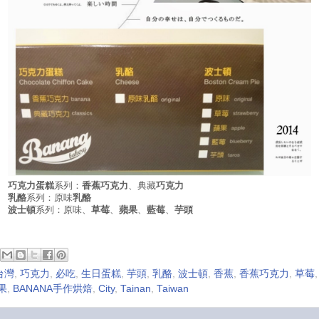
巧克力蛋糕
系列：
香蕉巧克力
、典藏
巧克力
乳酪
系列：原味
乳酪
波士頓
系列：原味、
草莓
、
蘋果
、
藍莓
、
芋頭
台灣
,
巧克力
,
必吃
,
生日蛋糕
,
芋頭
,
乳酪
,
波士頓
,
香蕉
,
香蕉巧克力
,
草莓
果
,
BANANA手作烘焙
,
City
,
Tainan
,
Taiwan