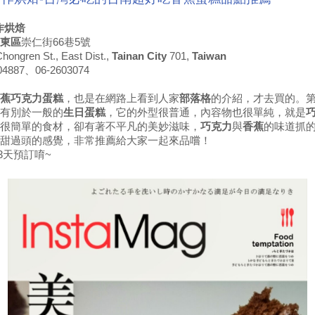
作烘焙
東區
崇仁街66巷5號
Chongren St., East Dist.,
Tainan City
701,
Taiwan
4887、06-2603074
蕉巧克力蛋糕
，也是在網路上看到人家
部落格
的介紹，才去買的。
有別於一般的
生日蛋糕
，它的外型很普通，內容物也很單純，就是
很簡單的食材，卻有著不平凡的美妙滋味，
巧克力
與
香蕉
的味道抓
甜過頭的感覺，非常推薦給大家一起來品嚐！
3天預訂唷~