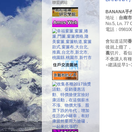
聯盟網站
BANANA手
地址：
台南市
No.5, Ln. 77 
電話：098100
會知道這間
香
後就上癮了，
蕉
切片。看似
不會讓人有種
※建議提早1~