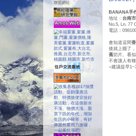
聯盟網站
BANANA手
地址：
台南市
No.5, Ln. 77 
電話：098100
會知道這間
香
後就上癮了，
蕉
切片。看似
不會讓人有種
※建議提早1~