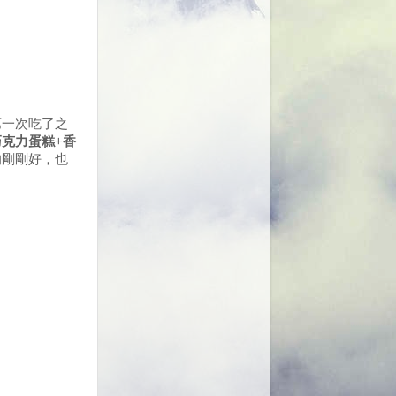
第一次吃了之
巧克力蛋糕
+
香
的剛剛好，也