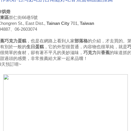
作烘焙
東區
崇仁街66巷5號
Chongren St., East Dist.,
Tainan City
701,
Taiwan
4887、06-2603074
蕉巧克力蛋糕
，也是在網路上看到人家
部落格
的介紹，才去買的。
有別於一般的
生日蛋糕
，它的外型很普通，內容物也很單純，就是
很簡單的食材，卻有著不平凡的美妙滋味，
巧克力
與
香蕉
的味道抓
甜過頭的感覺，非常推薦給大家一起來品嚐！
3天預訂唷~