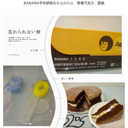
BANANA手作烘焙
最有名的作品「
香蕉巧克力
」
蛋糕