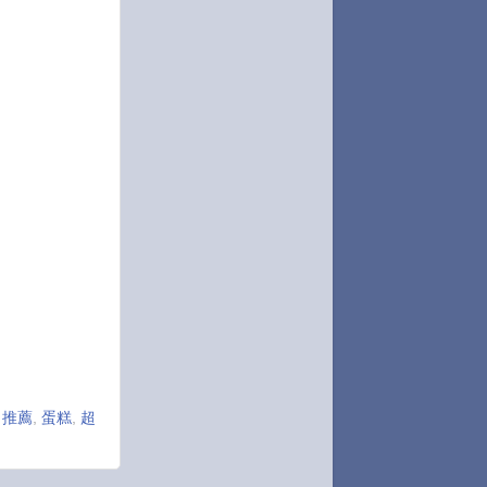
,
推薦
,
蛋糕
,
超