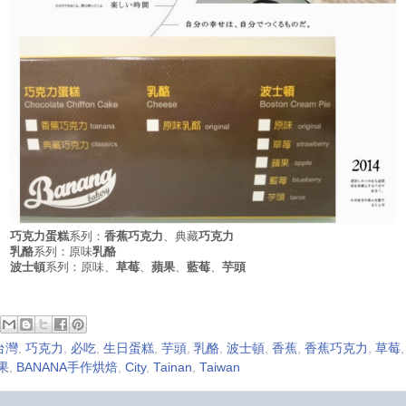
巧克力蛋糕
系列：
香蕉巧克力
、典藏
巧克力
乳酪
系列：原味
乳酪
波士頓
系列：原味、
草莓
、
蘋果
、
藍莓
、
芋頭
台灣
,
巧克力
,
必吃
,
生日蛋糕
,
芋頭
,
乳酪
,
波士頓
,
香蕉
,
香蕉巧克力
,
草莓
果
,
BANANA手作烘焙
,
City
,
Tainan
,
Taiwan