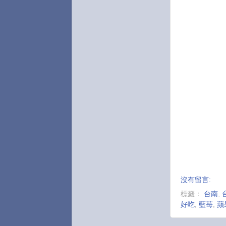
沒有留言:
標籤：
台南
,
好吃
,
藍苺
,
蘋