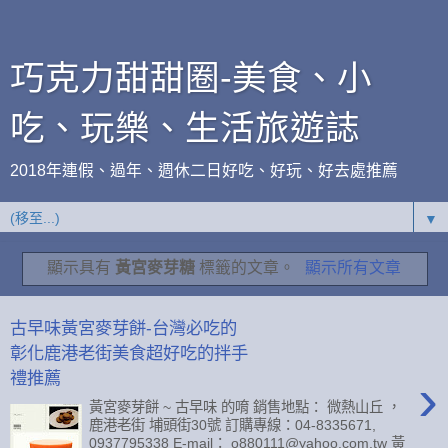
巧克力甜甜圈-美食、小
吃、玩樂、生活旅遊誌
2018年連假、過年、週休二日好吃、好玩、好去處推薦
▼
顯示具有
黃宮麥芽糖
標籤的文章。
顯示所有文章
古早味黃宮麥芽餅-台灣必吃的
彰化鹿港老街美食超好吃的拌手
›
禮推薦
黃宮麥芽餅 ~ 古早味 的唷 銷售地點： 微熱山丘 ，
鹿港老街 埔頭街30號 訂購專線：04-8335671,
0937795338 E-mail： o880111@yahoo.com.tw 黃