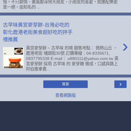
憶。不只劇情、畫風都深得大朋友、小朋友的喜愛，就連配樂更
是一絕，由知名的 ...
古早味黃宮麥芽餅-台灣必吃的
彰化鹿港老街美食超好吃的拌手
›
禮推薦
黃宮麥芽餅 ~ 古早味 的唷 銷售地點： 微熱山丘 ，
鹿港老街 埔頭街30號 訂購專線：04-8335671,
0937795338 E-mail： o880111@yahoo.com.tw 黃
宮麥芽餅 採用 古早味 的 麥芽糖 做成，口感與路上
阿伯推車賣...
›
首頁
查看網路版