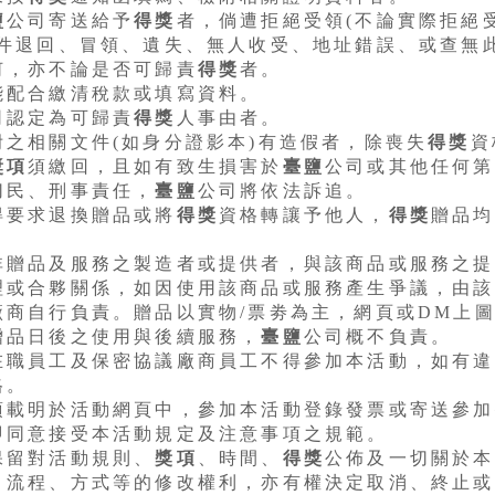
鹽
公司寄送給予
得獎
者，倘遭拒絕受領(不論實際拒絕
郵件退回、冒領、遺失、無人收受、地址錯誤、或查無
何，亦不論是否可歸責
得獎
者。
能配合繳清稅款或填寫資料。
司認定為可歸責
得獎
人事由者。
附之相關文件(如身分證影本)有造假者，除喪失
得獎
資
獎項
須繳回，且如有致生損害於
臺鹽
公司或其他任何第
切民、刑事責任，
臺鹽
公司將依法訴追。
得要求退換贈品或將
得獎
資格轉讓予他人，
得獎
贈品均
非贈品及服務之製造者或提供者，與該商品或服務之提
理或合夥關係，如因使用該商品或服務產生爭議，由該
廠商自行負責。贈品以實物/票劵為主，網頁或DM上
贈品日後之使用與後續服務，
臺鹽
公司概不負責。
在職員工及保密協議廠商員工不得參加本活動，如有違
格。
項載明於活動網頁中，參加本活動登錄發票或寄送參加
即同意接受本活動規定及注意事項之規範。
保留對活動規則、
獎項
、時間、
得獎
公佈及一切關於本
、流程、方式等的修改權利，亦有權決定取消、終止或