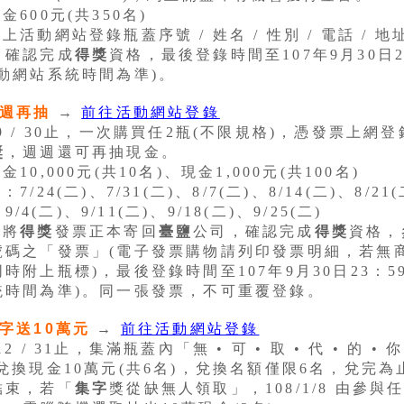
金600元(共350名)
上活動網站登錄瓶蓋序號 / 姓名 / 性別 / 電話 / 地址 
，確認完成
得獎
資格，最後登錄時間至107年9月30日2
動網站系統時間為準)。
週週再抽
→
前往活動網站登錄
9 / 30止，一次購買任2瓶(不限規格)，憑發票上網
獎
，週週還可再抽現金。
金10,000元(共10名)、現金1,000元(共100名)
：7/24(二)、7/31(二)、8/7(二)、8/14(二)、8/21
、9/4(二)、9/11(二)、9/18(二)、9/25(二)
需將
得獎
發票正本寄回
臺鹽
公司，確認完成
得獎
資格，
號碼之「發票」(電子發票購物請列印發票明細，若無
時附上瓶標)，最後登錄時間至107年9月30日23：5
統時間為準)。同一張發票，不可重覆登錄。
字
送10萬元
→
前往活動網站登錄
2 / 31止，集滿瓶蓋內「無 • 可 • 取 • 代 • 的 •
兌換現金10萬元(共6名)，兌換名額僅限6名，兌完為
結束，若「
集字
獎從缺無人領取」，108/1/8 由參與