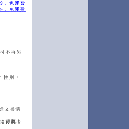
99，免運費
99，免運費
司不再另
 性別 /
造文書情
絡
得獎
者