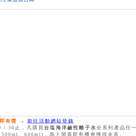
立即有獎
→
前往活動網站登錄
 / 30止，凡購買
台塩
海洋鹼性離子水
全系列產品任
、1500ml、600ml)，馬上開蓋即有機會獲得金喜。