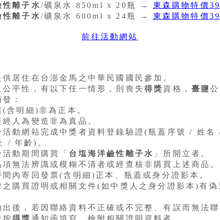
鹼性離子水
/礦泉水 850ml x 20瓶 →
東森購物特價3
鹼性離子水
/礦泉水 600ml x 24瓶 →
東森購物特價3
前往活動網站
提供居住在台澎金馬之中華民國國民參加。
之公平性，有以下任一情形，則喪失
得獎
資格，
臺鹽
公
補發：
(含明細)非為正本。
蓋經人為變造非為真品。
活動網站完成中獎者資料登錄驗證(瓶蓋序號 / 姓名 /
址 / 年齡)。
於活動期間購買「
台塩
海洋鹼性離子水
」所開立者。
品項無法辨識或模糊不清者或經查核非購買上述商品。
時間內寄回發票(含明細)正本、瓶蓋或身分證影本。
附之購買證明或相關文件(如中獎人之身分證影本)有偽
抽出後，若因聯絡資料不正確或不完整、有誤而無法聯
未按
得獎
通知函填寫、檢附相關證明資料者。