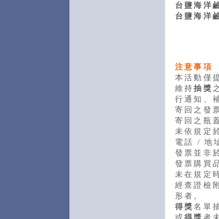
台鹽
海洋
台鹽
海洋
注意事項
本活動僅
維持
抽獎
行通知、
寄回之發票
寄回之瓶
未依規定於
電話 / 地
發票並非
發票購買
未在規定
經查證檢
形者。
得獎
名單
或
得獎
者