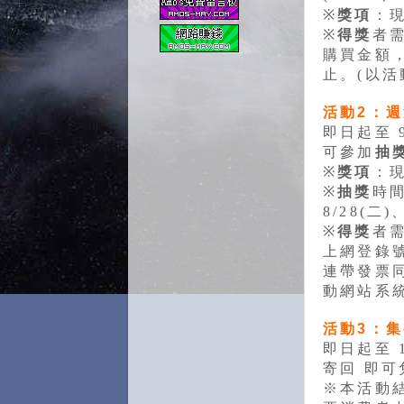
※
獎項
：現
※
得獎
者需
購買金額
止。(以活
活動2：
即日起至 
可參加
抽
※
獎項
：現
※
抽獎
時間
8/28(二)
※
得獎
者
上網登錄
連帶發票同
動網站系
活動3：
集
即日起至 1
寄回 即可
※本活動