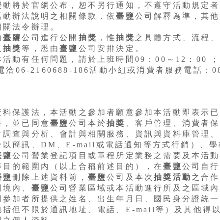
變動將於官網公布，恕不另行通知，不遵守活動規定者
活動辦法說明之相關條款，依
臺鹽
公司解釋為準，其他
相關法令辦理。
由
臺鹽
公司進行公開
抽獎
，惟
抽獎
之具體方式、流程、
人
抽獎
等，悉由
臺鹽
公司安排決定。
活動有任何問題，請於上班時間09：00～12：00 ； 
電洽06-2160688-186活動小組或消費者服務電話：08
資料保護法，本活動之參加者願意參加本活動即表示已
料，並已同意
臺鹽
公司本於
抽獎
、客戶管理、消費者保
計調查與分析、會計與相關服務、資訊與資料庫管理、
以簡訊、DM、E-mail或電話通知等方式行銷）、
臺鹽
公司營業登記項目或章程所定業務之需要及本活動
等目的範圍內（以上合稱前述目的），在
臺鹽
公司自行
臺鹽
刪除上述資料前，
臺鹽
公司及本次
抽獎
活動
之合作
國境內、
臺鹽
公司營業區域或本活動進行所及之區域內
用參加者所提供之姓名、出生年月日、國民身分證統一
括但不限於通訊地址、電話、E-mail等）及其他得