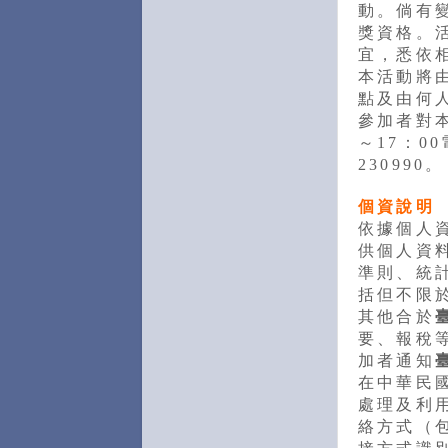
動。倘有
獎資格。
宜，悉依
本活動將
點及由何
參加者對本
～17：00
230990。
個資說明
依據個人
供個人資
準則、統
括但不限於
其他合於
要、報稅
加者通知
在中華民
處理及利
絡方式（包