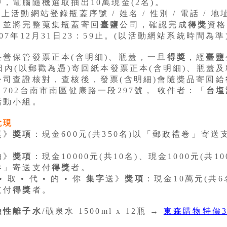
，電腦隨機選取抽出10萬現金(2名)。
上活動網站登錄瓶蓋序號 / 姓名 / 性別 / 電話 / 地址 
，並將完整蒐集瓶蓋寄回
臺鹽
公司，確認完成
得獎
資格
07年12月31日23：59止。(以活動網站系統時間為準
妥善保管發票正本(含明細)、瓶蓋，一旦
得獎
，經
臺鹽
日內(以郵戳為憑)寄回紙本發票正本(含明細)、瓶蓋
公司查證核對，查核後，發票(含明細)會隨獎品寄回給
702台南市南區健康路一段297號， 收件者：「
台塩
活動小組。
兌現
獎》
獎項
：現金600元(共350名)以「郵政禮卷」寄送
抽》
獎項
：現金10000元(共10名)、現金1000元(共10
卷」寄送支付
得獎
者。
• 取 • 代 • 的 • 你
集字
送》
獎項
：現金10萬元(共6
支付
得獎
者。
鹼性離子水
/礦泉水 1500ml x 12瓶 →
東森購物特價3