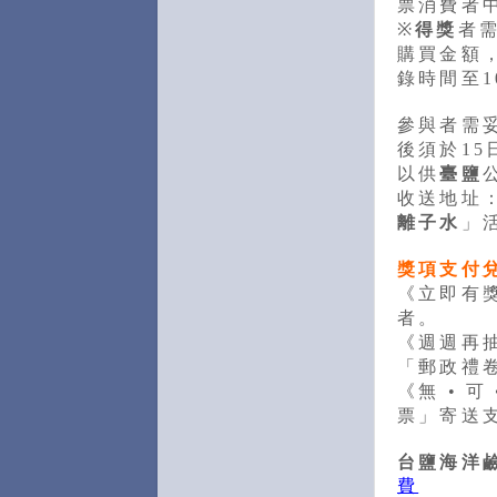
票消費者中
※
得獎
者需
購買金額
錄時間至1
參與者需
後須於15
以供
臺鹽
收送地址：
離子水
」
獎項
支付
《立即有
者。
《週週再
「郵政禮
《無 • 可 
票」寄送
台鹽
海洋
費