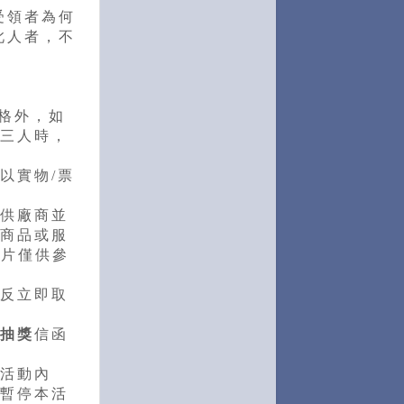
受領者為何
此人者，不
格外，如
三人時，
以實物/票
供廠商並
商品或服
圖片僅供參
反立即取
抽獎
信函
活動內
暫停本活