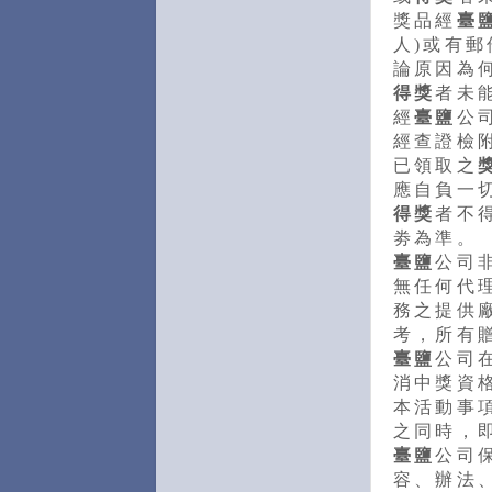
獎品經
臺
人)或有
論原因為
得獎
者未
經
臺鹽
公
經查證檢
已領取之
應自負一
得獎
者不
劵為準。
臺鹽
公司
無任何代
務之提供
考，所有
臺鹽
公司
消中獎資
本活動事
之同時，
臺鹽
公司
容、辦法