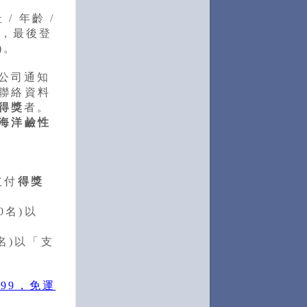
/ 年齡 /
，最後登
)。
公司通知
及聯絡資料
得獎
者。
海洋鹼性
支付
得獎
0名)以
名)以「支
99，免運