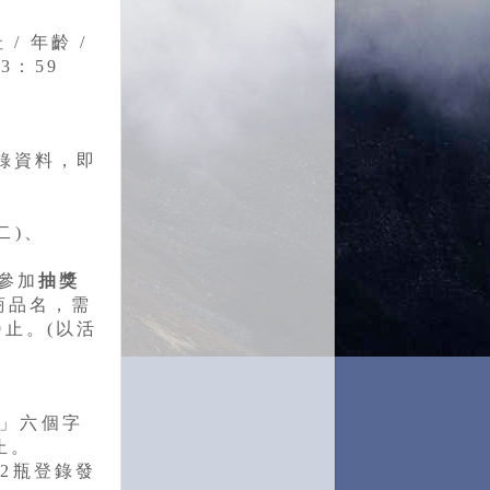
/ 年齡 /
3：59
登錄資料，即
(二)、
參加
抽獎
商品名，需
9止。(以活
 你」六個字
止。
任2瓶登錄發