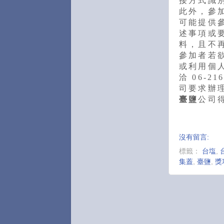
接方式識
此外，參
可能提供
述事項或
料，且不
參加者若
或利用個人
洽 06-2
司要求辦
臺鹽
公司
沒有留言:
標籤：
台塩
,
集蓋
,
臺鹽
,
獎