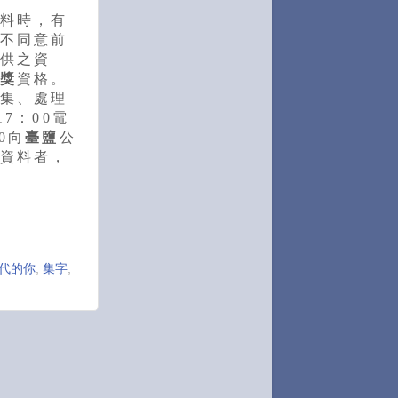
料時，有
不同意前
供之資
獎
資格。
集、處理
17：00電
90向
臺鹽
公
資料者，
代的你
,
集字
,