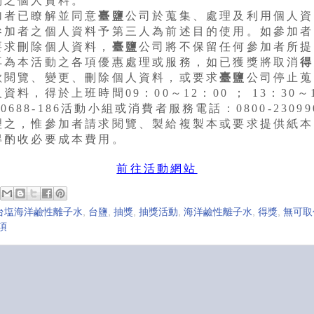
別之個人資料。
加者已瞭解並同意
臺鹽
公司於蒐集、處理及利用個人資
參加者之個人資料予第三人為前述目的使用。如參加者
要求刪除個人資料，
臺鹽
公司將不保留任何參加者所提
再為本活動之各項優惠處理或服務，如已獲獎將取消
得
欲閱覽、變更、刪除個人資料，或要求
臺鹽
公司停止蒐
資料，得於上班時間09：00～12：00 ； 13：30～
160688-186活動小組或消費者服務電話：0800-2309
理之，惟參加者請求閱覽、製給複製本或要求提供紙本
得酌收必要成本費用。
前往活動網站
台塩海洋鹼性離子水
,
台鹽
,
抽獎
,
抽獎活動
,
海洋鹼性離子水
,
得獎
,
無可取
項