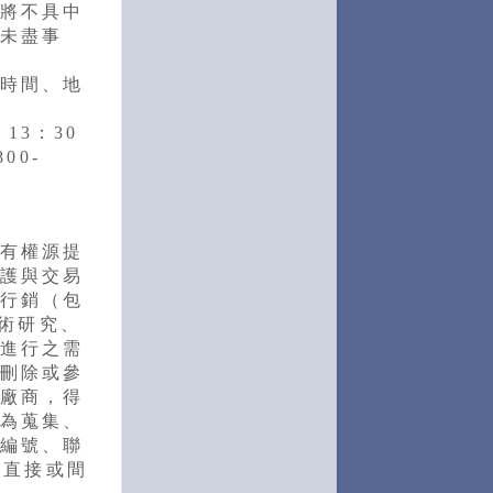
將不具中
未盡事
時間、地
13：30
00-
有權源提
護與交易
行銷（包
學術研究、
進行之需
刪除或參
廠商，得
為蒐集、
編號、聯
以直接或間